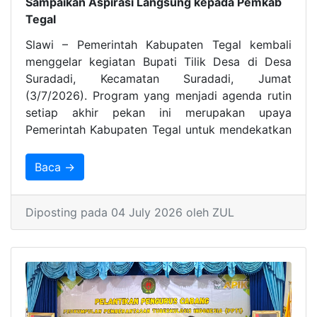
Sampaikan Aspirasi Langsung kepada Pemkab
Tegal
Slawi – Pemerintah Kabupaten Tegal kembali
menggelar kegiatan Bupati Tilik Desa di Desa
Suradadi, Kecamatan Suradadi, Jumat
(3/7/2026). Program yang menjadi agenda rutin
setiap akhir pekan ini merupakan upaya
Pemerintah Kabupaten Tegal untuk mendekatkan
pelayanan publik kepada masyarakat sekaligus
menyerap aspirasi warga secara langsung.
Baca →
Diposting pada 04 July 2026 oleh ZUL