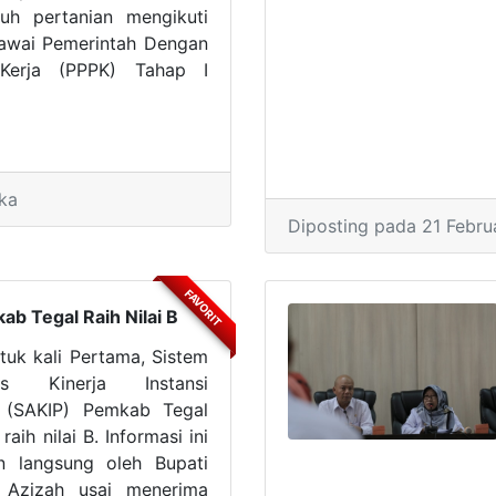
uh pertanian mengikuti
gawai Pemerintah Dengan
 Kerja (PPPK) Tahap I
.
ka
Diposting pada 21 Febru
FAVORIT
b Tegal Raih Nilai B
uk kali Pertama, Sistem
itas Kinerja Instansi
 (SAKIP) Pemkab Tegal
aih nilai B. Informasi ini
n langsung oleh Bupati
 Azizah usai menerima