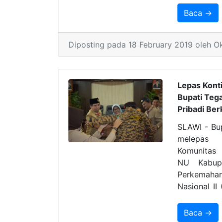
Baca →
Diposting pada 18 February 2019 oleh O
Lepas Kont
Bupati Teg
Pribadi Ber
SLAWI - Bup
melepas
Komunitas 
NU Kabup
Perkemahan
Nasional II
Wiladati
Pelepasan
Baca →