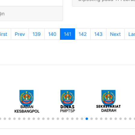
i Tegal, Jumat (15/2).
@n
irst
Prev
139
140
141
(current)
142
143
Next
La