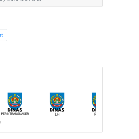
yang berseliweran di media sosial.
Hal ini disampaikan Bupati Tegal
Umi Azizah saat mengisi acara
Kabar Bupatiku (Kabuku) di Kantor
Dinas Komunikasi dan Informatika
st
(Kominfo) Kabupaten Tegal hari
Senin (11/2) pagi. Acara yang
dipancarluaskan lewat Radio Slawi
Ayu 99,3 FM dan di live streaming
lewat kanal Youtube Pemkab Tegal
maupun akun Facebook Humas
Setda Kabupaten Tegal ini
mengetengahkan tema Hari Pers
Nasional 2019.