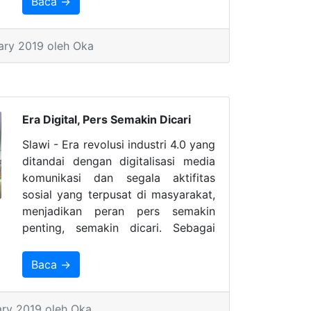
Baca →
ary 2019 oleh Oka
Era Digital, Pers Semakin Dicari
Slawi - Era revolusi industri 4.0 yang
ditandai dengan digitalisasi media
komunikasi dan segala aktifitas
sosial yang terpusat di masyarakat,
menjadikan peran pers semakin
penting, semakin dicari. Sebagai
pilar keempat demokrasi, pers
menjadi rujukan informasi tentang
Baca →
kebenaran, terlebih ditengah
maraknya berita palsu dan hoaks
ary 2019 oleh Oka