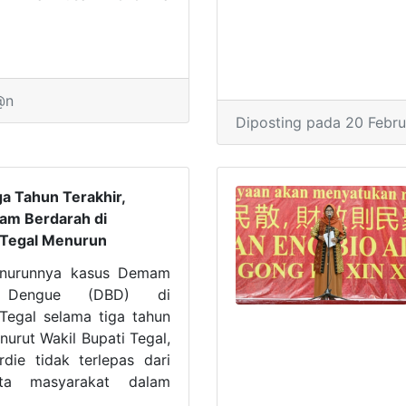
KIP Tahun 2018 dari
endayagunaan Aparatur
n Reformasi Birokrasi
afruddin, Selasa(19/2) di
@n
Diposting pada 20 Febru
a Tahun Terakhir,
am Berdarah di
 Tegal Menurun
enurunnya kasus Demam
h Dengue (DBD) di
Tegal selama tiga tahun
enurut Wakil Bupati Tegal,
Ardie tidak terlepas dari
ta masyarakat dalam
gkungan.