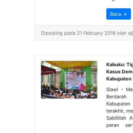
Rapor SA
Menteri P
Baca →
Negara da
(PANRB), Sy
Diposting pada 21 February 2019 oleh s
Makasar.
Kabuku: Tig
Kasus Dem
Kabupaten
Slawi - M
Berdara
Kabupaten 
terakhir, m
Sabilillah 
peran ser
menjaga lin