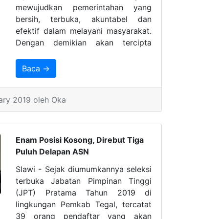
mewujudkan pemerintahan yang
bersih, terbuka, akuntabel dan
efektif dalam melayani masyarakat.
Dengan demikian akan tercipta
pelayanan publik yang memuaskan
dan dapat dipercaya oleh
Baca →
masyarakat.
ary 2019 oleh Oka
Enam Posisi Kosong, Direbut Tiga
Puluh Delapan ASN
Slawi - Sejak diumumkannya seleksi
terbuka Jabatan Pimpinan Tinggi
(JPT) Pratama Tahun 2019 di
lingkungan Pemkab Tegal, tercatat
39 orang pendaftar yang akan