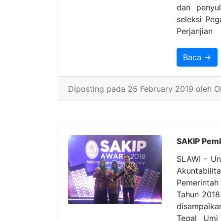
dan penyul
seleksi Pe
Perjanjian
Tahun 2019
Baca →
Diposting pada 25 February 2019 oleh O
SAKIP Pemka
SLAWI - Unt
Akuntabil
Pemerintah
Tahun 2018 r
disampaika
Tegal Umi