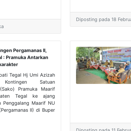
Diposting pada 18 Febru
ka
ingen Pergamanas II,
al : Pramuka Antarkan
karakter
ati Tegal Hj Umi Azizah
 Kontingen Satuan
(Sako) Pramuka Maarif
aten Tegal ke ajang
 Penggalang Maarif NU
 (Pergamanas II) di Buper
ka Cibubur Jakarta.
 berlangsung di ruang
Diposting pada 11 Febru