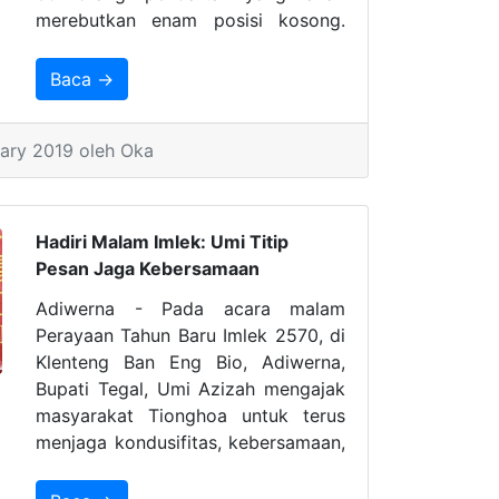
merebutkan enam posisi kosong.
Akan tetapi, terdapat salah satu
peserta yang tidak lolos seleksi
Baca →
pada tahap administrasi. Artinya,
hanya tiga puluh delapan orang
ary 2019 oleh Oka
yang akan melanjutkan ke babak
selanjutnya.
Hadiri Malam Imlek: Umi Titip
Pesan Jaga Kebersamaan
Adiwerna - Pada acara malam
Perayaan Tahun Baru Imlek 2570, di
Klenteng Ban Eng Bio, Adiwerna,
Bupati Tegal, Umi Azizah mengajak
masyarakat Tionghoa untuk terus
menjaga kondusifitas, kebersamaan,
solidaritas dan harmoni antar
sesama warga bangsa.