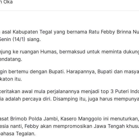
eh Oka
h asal Kabupaten Tegal yang bernama Ratu Febby Brinna N
nin (14/1) siang.
unjung ke ruangan Humas, bermaksud untuk meminta dukung
endatang.
ingin bertemu dengan Bupati. Harapannya, Bupati dan mas
aton itu.
eritakan awal mula perjalanannya menjadi top 3 Puteri In
ia adalah percaya diri. Disamping itu, juga harus mempun
Kasat Brimob Polda Jambi, Kasero Manggolo ini menuturkan,
onesia nanti, Febby akan mempromosikan Jawa Tengah khu
ahasa Tegalan.