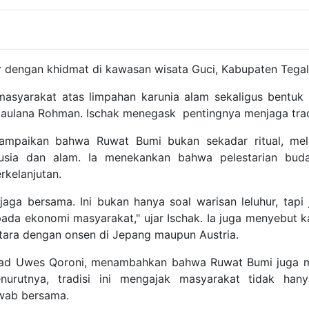
r dengan khidmat di kawasan wisata Guci, Kabupaten Tegal,
masyarakat atas limpahan karunia alam sekaligus bentuk p
Maulana Rohman. Ischak menegask pentingnya menjaga tradis
ampaikan bahwa Ruwat Bumi bukan sekadar ritual, mel
usia dan alam. Ia menekankan bahwa pelestarian buda
rkelanjutan.
a jaga bersama. Ini bukan hanya soal warisan leluhur, t
da ekonomi masyarakat," ujar Ischak. Ia juga menyebut 
etara dengan onsen di Jepang maupun Austria.
mad Uwes Qoroni, menambahkan bahwa Ruwat Bumi juga m
nurutnya, tradisi ini mengajak masyarakat tidak han
awab bersama.