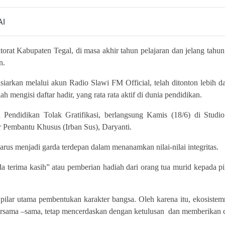
AI
torat Kabupaten Tegal, di masa akhir tahun pelajaran dan jelang tah
n.
iarkan melalui akun Radio Slawi FM Official, telah ditonton lebih dar
ah mengisi daftar hadir, yang rata rata aktif di dunia pendidikan.
Pendidikan Tolak Gratifikasi, berlangsung Kamis (18/6) di Studi
r Pembantu Khusus (Irban Sus), Daryanti.
us menjadi garda terdepan dalam menanamkan nilai-nilai integritas.
 terima kasih” atau pemberian hadiah dari orang tua murid kepada pih
ilar utama pembentukan karakter bangsa. Oleh karena itu, ekosistemny
bersama –sama, tetap mencerdaskan dengan ketulusan dan memberikan co