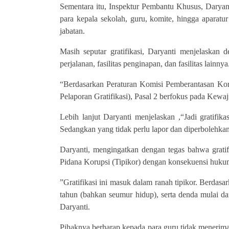
Sementara itu, Inspektur Pembantu Khusus, Daryant
para kepala sekolah, guru, komite, hingga aparat
jabatan.
Masih seputar gratifikasi, Daryanti menjelaskan de
perjalanan, fasilitas penginapan, dan fasilitas lainnya
“Berdasarkan Peraturan Komisi Pemberantasan Ko
Pelaporan Gratifikasi), Pasal 2 berfokus pada Kewaj
Lebih lanjut Daryanti menjelaskan ,“Jadi gratifi
Sedangkan yang tidak perlu lapor dan diperbolehkan
Daryanti, mengingatkan dengan tegas bahwa gratif
Pidana Korupsi (Tipikor) dengan konsekuensi hukum
”Gratifikasi ini masuk dalam ranah tipikor. Berda
tahun (bahkan seumur hidup), serta denda mulai dar
Daryanti.
Pihaknya berharap kepada para guru tidak menerim