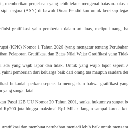
i, memberikan penjelasan yang lebih teknis mengenai batasan-batasan 
ur sipil negara (ASN) di bawah Dinas Pendidikan untuk bersikap te
finisi gratifikasi yaitu pemberian dalam arti luas, meliputi uang, 
.
rupsi (KPK) Nomor 1 Tahun 2026 (yang mengatur tentang Perubaha
iban Pelaporan Gratifikasi dan Batas Nilai Wajar Gratifikasi yang Tida
kasi ada yang wajib lapor dan tidak. Untuk yang wajib lapor sepert
 yakni pemberian dari keluarga baik dari orang tua maupun saudara den
ikasi bukanlah perkara sepele. Ia menegaskan bahwa gratifikasi yan
 yang sangat fatal.
sarkan Pasal 12B UU Nomor 20 Tahun 2001, sanksi hukumnya sangat ber
i Rp200 juta hingga maksimal Rp1 Miliar. Jangan sampai karena ketid
a gratifikasi dan membuat perubahan menjadi lebih baik untuk meng