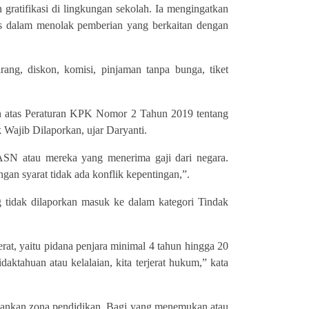
gratifikasi di lingkungan sekolah. Ia mengingatkan
gas dalam menolak pemberian yang berkaitan dengan
barang, diskon, komisi, pinjaman tanpa bunga, tiket
n atas Peraturan KPK Nomor 2 Tahun 2019 tentang
k Wajib Dilaporkan, ujar Daryanti.
i ASN atau mereka yang menerima gaji dari negara.
gan syarat tidak ada konflik kepentingan,”.
g tidak dilaporkan masuk ke dalam kategori Tindak
at, yaitu pidana penjara minimal 4 tahun hingga 20
aktahuan atau kelalaian, kita terjerat hukum,” kata
amankan zona pendidikan. Bagi yang menemukan atau