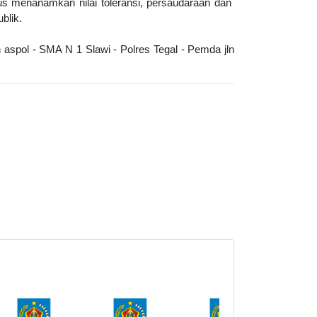
us menanamkan nilai toleransi, persaudaraan dan
blik.
 aspol - SMA N 1 Slawi - Polres Tegal - Pemda jln