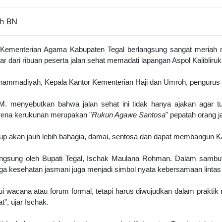
eh BN
ementerian Agama Kabupaten Tegal berlangsung sangat meriah mel
ari ribuan peserta jalan sehat memadati lapangan Aspol Kalibliruk
hammadiyah, Kepala Kantor Kementerian Haji dan Umroh, pengurus
 menyebutkan bahwa jalan sehat ini tidak hanya ajakan agar tu
rena kerukunan merupakan "
Rukun Agawe Santosa
" pepatah orang j
idup akan jauh lebih bahagia, damai, sentosa dan dapat membangun 
langsung oleh Bupati Tegal, Ischak Maulana Rohman. Dalam sambu
aga kesehatan jasmani juga menjadi simbol nyata kebersamaan lintas
 wacana atau forum formal, tetapi harus diwujudkan dalam praktik 
t”, ujar Ischak.