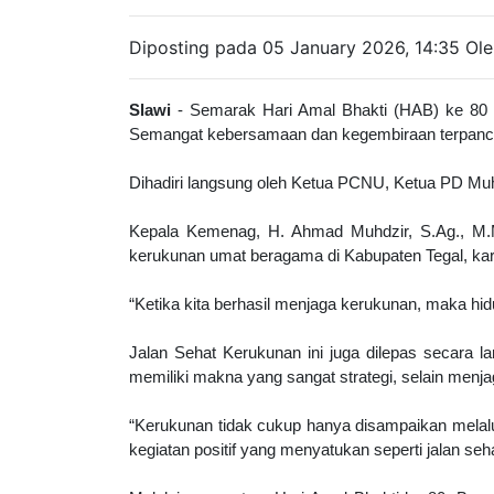
Diposting pada 05 January 2026, 14:35 Ol
Slawi
- Semarak Hari Amal Bhakti (HAB) ke 80 K
Semangat kebersamaan dan kegembiraan terpancar d
Dihadiri langsung oleh Ketua PCNU, Ketua PD Mu
Kepala Kemenag, H. Ahmad Muhdzir, S.Ag., M.M.
kerukunan umat beragama di Kabupaten Tegal, ka
“Ketika kita berhasil menjaga kerukunan, maka h
Jalan Sehat Kerukunan ini juga dilepas secara 
memiliki makna yang sangat strategi, selain menj
“Kerukunan tidak cukup hanya disampaikan melalui
kegiatan positif yang menyatukan seperti jalan seha